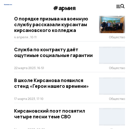
#армия
О порядке призыва на военную
службу рассказали курсантам
кирсановского колледжа
4 апреля , 10:11
Общество
Служба по контракту даёт
ощутимые социальные гарантии
22 марта 2023, 16:51
Общество
В школе Кирсанова появился
стенд «Герои нашего времени»
17 марта 2023, 17:10
Общество
Кирсановский поэт посвятил
четыре песни теме СВО