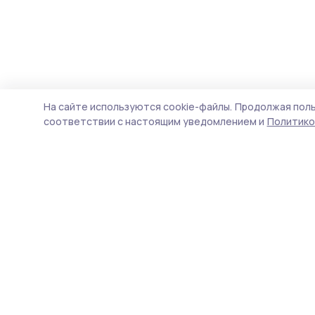
На сайте используются cookie-файлы.
Продолжая поль
соответствии с настоящим уведомлением и
Политико
Кирсановская газета
Новости
Истории
Карточки
Фотогалереи
Проекты
Новости компаний
Документы НПА