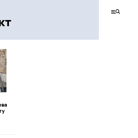
кт
ова
ту