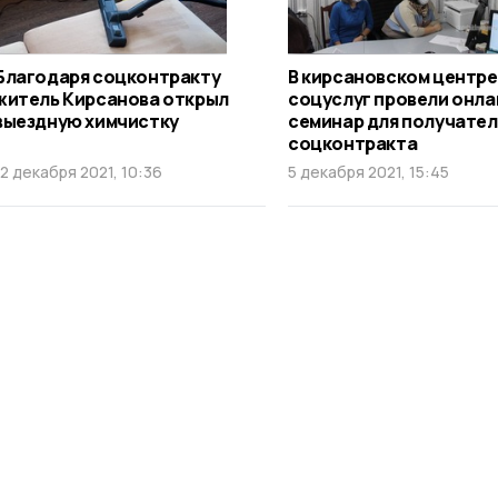
Благодаря соцконтракту
В кирсановском центре
житель Кирсанова открыл
соцуслуг провели онла
выездную химчистку
семинар для получате
соцконтракта
12 декабря 2021, 10:36
5 декабря 2021, 15:45