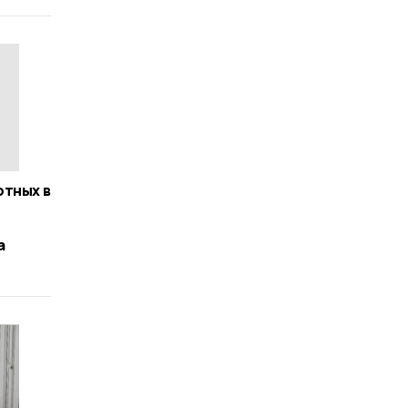
отных в
а