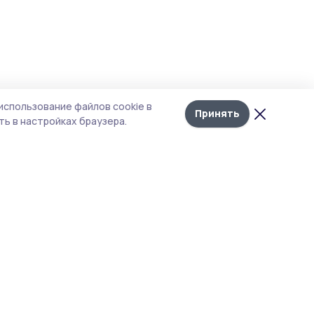
использование файлов cookie в
Принять
ь в настройках браузера.
тика конфиденциальности
т содержит сервисы, использующие
kies. Продолжая пользоваться данным
том, вы подтверждаете свое согласие на
льзование файлов cookie в соответствии с
тоящим уведомлением и Политикой
иденциальности. Использование «cookie»
о отменить в настройках браузера.
 материалы сайта защищены законом об
рских правах. При полном или частичном
ировании материалов наличие активной
перссылки на источник
s://gazetakirsanov.ru
и указание автора