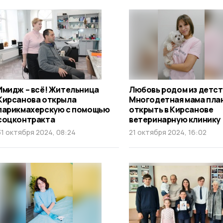
Имидж – всё! Жительница
Любовь родом из детст
Кирсанова открыла
Многодетная мама пла
парикмахерскую с помощью
открыть в Кирсанове
соцконтракта
ветеринарную клинику
31 октября 2024, 08:24
21 октября 2024, 16:02