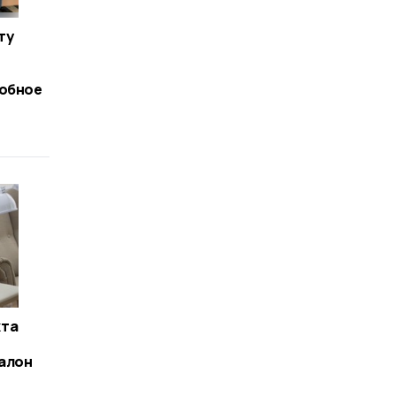
ту
собное
кта
алон