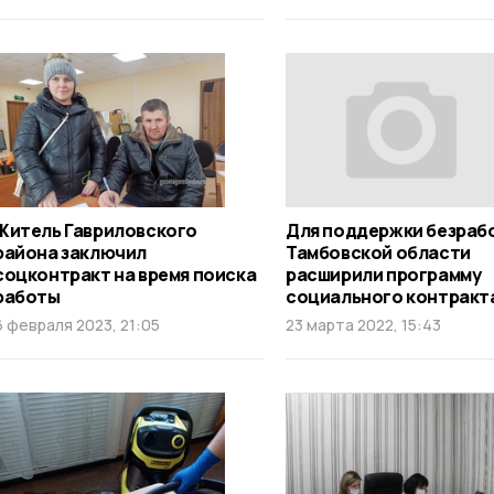
Житель Гавриловского
Для поддержки безраб
района заключил
Тамбовской области
соцконтракт на время поиска
расширили программу
работы
социального контракт
6 февраля 2023, 21:05
23 марта 2022, 15:43