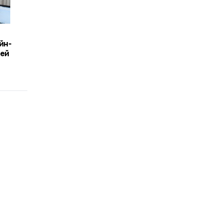
йн-
лей