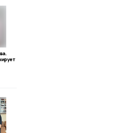
ва.
нирует