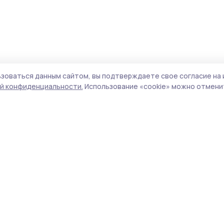
зоваться данным сайтом, вы подтверждаете свое согласие на 
й конфиденциальности.
Использование «cookie» можно отменит
Учредитель и издатель:
ООО «Издательский
Поли
дом «Тамбов»
Сай
Адрес редакции:
392000, Тамбовская обл.,
coo
г.Тамбов, ш. Моршанское, д.14а
сай
Номер телефона редакции:
8 (4752) 45-05-
испо
76
нас
Электронная почта редакции:
конф
kirsanovka18@mail.ru
можн
Главный редактор:
Шаталина Н.И.
Все
Адрес для обращений и направления
авто
корреспонденции:
цит
393360 Тамбовская область, г. Кирсанов, ул.
ги
Коммунистическая, д.
27
http