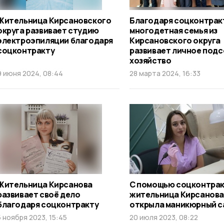
Жительница Кирсановского
Благодаря соцконтрак
округа развивает студию
многодетная семья из
электроэпиляции благодаря
Кирсановского округа
соцконтракту
развивает личное под
хозяйство
9 июня 2024, 08:44
28 марта 2024, 16:33
Жительница Кирсанова
С помощью соцконтра
развивает своё дело
жительница Кирсанова
благодаря соцконтракту
открыла маникюрный с
5 ноября 2023, 15:45
20 июля 2023, 08:22