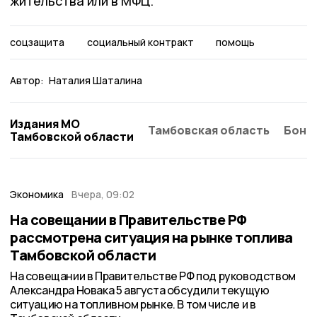
жительства или в МФЦ.
соцзащита
социальный контракт
помощь
Автор:
Наталия Шаталина
Издания МО
Тамбовская область
Бонд
Тамбовской области
Экономика
Вчера, 09:02
На совещании в Правительстве РФ
рассмотрена ситуация на рынке топлива
Тамбовской области
На совещании в Правительстве РФ под руководством
Александра Новака 5 августа обсудили текущую
ситуацию на топливном рынке. В том числе и в