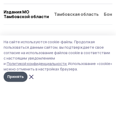
Издания МО
Тамбовская область
Бонд
Тамбовской области
Экономика
27 июля , 11:36
На сайте используются cookie-файлы.
Продолжая
Кирсановский округ — на втором месте по
пользоваться данным сайтом, вы подтверждаете свое
энергоэффективности
согласие на использование файлов cookie в соответствии
с настоящим уведомлением
На еженедельном совещании в правительстве региона
и
Политикой конфиденциальности.
Использование «cookie»
подняли тему энергоэффективности.
можно отменить в настройках браузера.
Принять