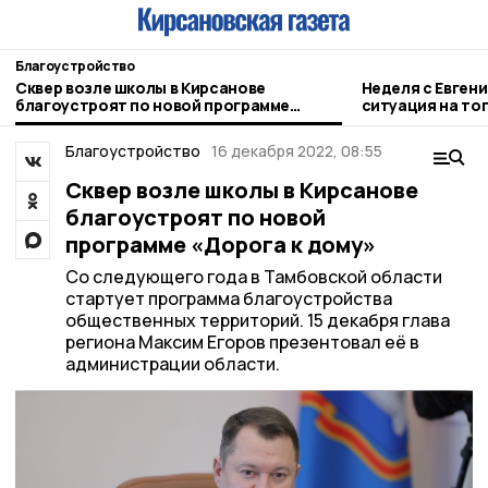
Благоустройство
Сквер возле школы в Кирсанове
Неделя с Евген
благоустроят по новой программе
ситуация на то
«Дорога к дому»
городе и приор
Благоустройство
16 декабря 2022, 08:55
Сквер возле школы в Кирсанове
благоустроят по новой
программе «Дорога к дому»
Со следующего года в Тамбовской области
стартует программа благоустройства
общественных территорий. 15 декабря глава
региона Максим Егоров презентовал её в
администрации области.