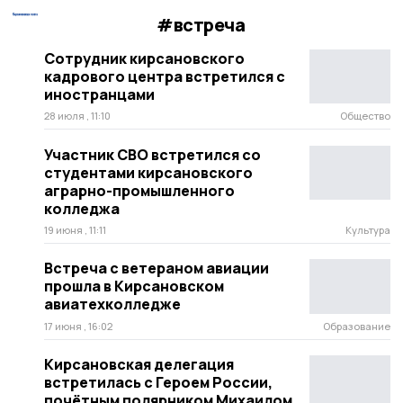
#встреча
Сотрудник кирсановского
кадрового центра встретился с
иностранцами
28 июля , 11:10
Общество
Участник СВО встретился со
студентами кирсановского
аграрно-промышленного
колледжа
19 июня , 11:11
Культура
Встреча с ветераном авиации
прошла в Кирсановском
авиатехколледже
17 июня , 16:02
Образование
Кирсановская делегация
встретилась с Героем России,
почётным полярником Михаилом