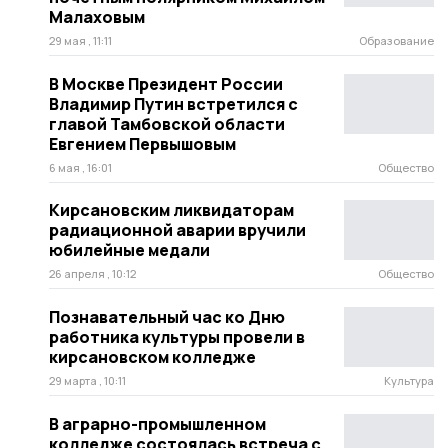
Малаховым
29 мая , 11:11
Образование
В Москве Президент России
Владимир Путин встретился с
главой Тамбовской области
Евгением Первышовым
6 мая , 16:01
Общество
Кирсановским ликвидаторам
радиационной аварии вручили
юбилейные медали
26 апреля , 10:12
Общество
Познавательный час ко Дню
работника культуры провели в
кирсановском колледже
29 марта , 10:11
Культура
В аграрно-промышленном
колледже состоялась встреча с