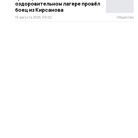
оздоровительном лагере провёл
боец из Кирсанова
19 августа 2025, 09:02
Общество