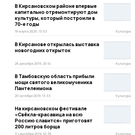
В Кирсановском районе впервые
капитально отремонтируют дом
культуры, который построили в
70-е годы
18 марта 2020, 13:03
Культура
В Кирсанове открылась выставка
новогодних открыток
26 декабря 2019, 20:14
Культура
В Тамбовскую область прибыли
мощи святого великомученика
Пантелеимона
20 октября 2019, 13:33
Культура
На кирсановском фестивале
«Свёкла-красавица на всю
Россию славится» приготовят
200 литров борща
11 сентября 2019, 10:35
Культура