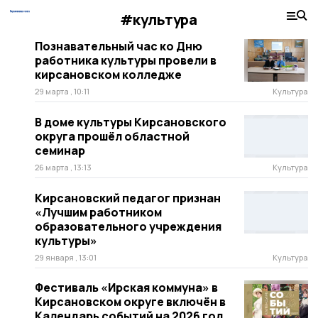
#культура
Познавательный час ко Дню
работника культуры провели в
кирсановском колледже
29 марта , 10:11
Культура
В доме культуры Кирсановского
округа прошёл областной
семинар
26 марта , 13:13
Культура
Кирсановский педагог признан
«Лучшим работником
образовательного учреждения
культуры»
29 января , 13:01
Культура
Фестиваль «Ирская коммуна» в
Кирсановском округе включён в
Календарь событий на 2026 год