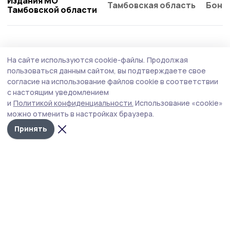
Издания МО
Тамбовская область
Бонд
Тамбовской области
Спорт
5 августа , 16:12
На сайте используются cookie-файлы.
Продолжая
Мероприятия в честь Дня физкультурника
пользоваться данным сайтом, вы подтверждаете свое
в Кирсанове открыли соревнования по
согласие на использование файлов cookie в соответствии
с настоящим уведомлением
пляжному волейболу
и
Политикой конфиденциальности.
Использование «cookie»
В преддверии профессионального праздника — Дня
можно отменить в настройках браузера.
физкультурника — была организована серия
Принять
спортивных мероприятий, приуроченных к данному
событию.