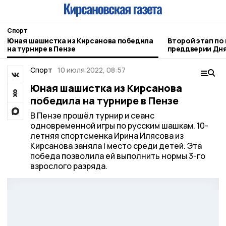
Спорт
Юная шашистка из Кирсанова победила
Второй этап по 
на турнире в Пензе
преддверии Дня физкультурника прошёл
в Кирсанове
Спорт
10 июля 2022, 08:57
Юная шашистка из Кирсанова
победила на турнире в Пензе
В Пензе прошёл турнир и сеанс
одновременной игры по русским шашкам. 10-
летняя спортсменка Ирина Илясова из
Кирсанова заняла I место среди детей. Эта
победа позволила ей выполнить нормы 3-го
взрослого разряда.