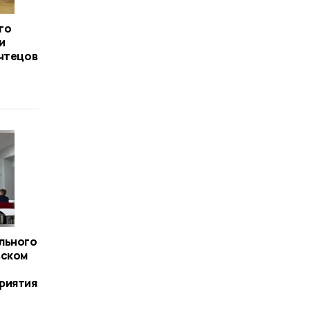
го
и
 чтецов
льного
вском
риятия