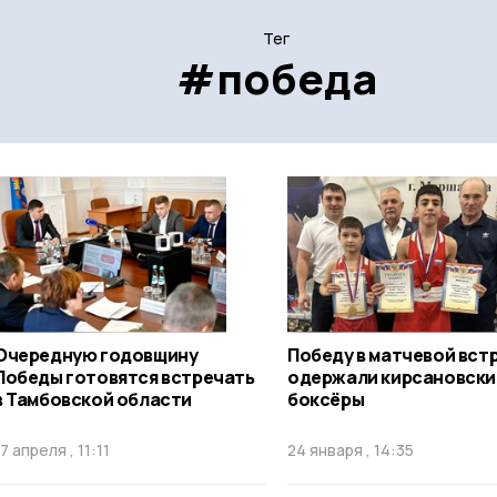
Тег
#победа
Очередную годовщину
Победу в матчевой вст
Победы готовятся встречать
одержали кирсановски
в Тамбовской области
боксёры
17 апреля , 11:11
24 января , 14:35