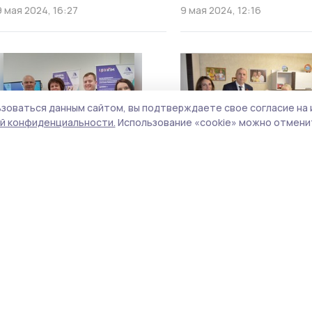
9 мая 2024, 16:27
9 мая 2024, 12:16
зоваться данным сайтом, вы подтверждаете свое согласие на 
й конфиденциальности.
Использование «cookie» можно отменит
Уваровщинская школа стала
В Кирсанове поздравил
победителем регионального
ветеранов с Днём Поб
грантового конкурса
23 августа 2023, 08:59
11 мая 2023, 16:14