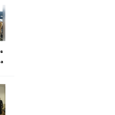
ов
са