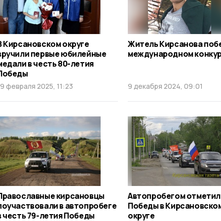
В Кирсановском округе
Житель Кирсанова поб
вручили первые юбилейные
международном конку
медали в честь 80-летия
Победы
19 февраля 2025, 11:23
9 декабря 2024, 09:01
Православные кирсановцы
Автопробегом отметил
поучаствовали в автопробеге
Победы в Кирсановско
в честь 79-летия Победы
округе