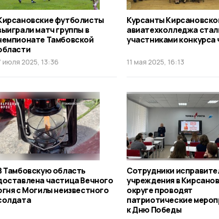
Кирсановские футболисты
Курсанты Кирсановско
выиграли матч группы в
авиатехколледжа стал
чемпионате Тамбовской
участниками конкурса
области
7 июля 2025, 13:36
11 мая 2025, 16:13
В Тамбовскую область
Сотрудники исправите
доставлена частица Вечного
учреждения в Кирсано
огня с Могилы неизвестного
округе проводят
солдата
патриотические мероп
к Дню Победы