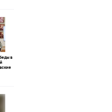
беды в
й
вские