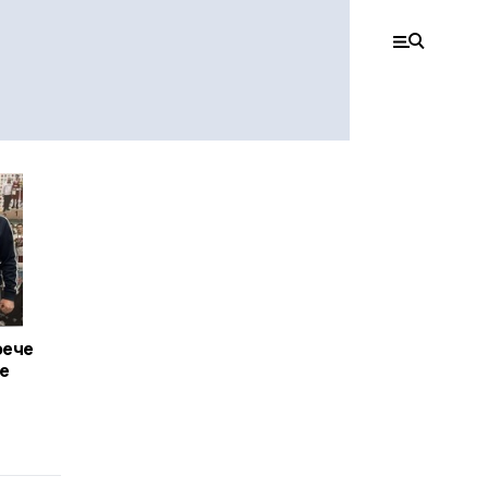
рече
е