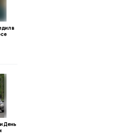
едил в
рсе
и День
м