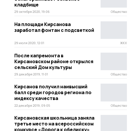
кладбище
29 октября 2020, 19:06
Общество
На площади Кирсанова
заработал фонтан с подсветкой
29 июля 2020, 12:01
ЖКХ
После капремонта в
Кирсановском районе открылся
сельский Дом культуры
29 декабря 2019, 11:01
Общество
Кирсанов получил наивысший
балл среди городов региона по
индексу качества
22 декабря 2019, 09:05
Общество
Кирсановская школьница заняла
третье место на всероссийском
конкурсе «Дорога к обелиску»