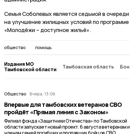
Семья Соболевых является седьмой в очереди
на улучшение жилищных условий по программе
«Молодёжи – доступное жильё».
общество
помощь
Издания МО
Тамбовская область
Бонд
Тамбовской области
Общество
Вчера, 13:06
Впервые для тамбовских ветеранов СВО
пройдёт «Прямая линия с Законом»
Филиал фонда «Защитники Отечества» по Тамбовской
области запускает новый проект. 6 августа ветеранам и
членам семей погибших и пропавших бойцов СВО