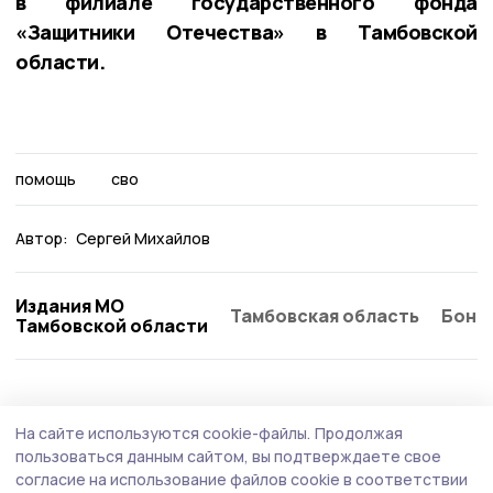
в филиале государственного фонда
«Защитники Отечества» в Тамбовской
области.
помощь
сво
Автор:
Сергей Михайлов
Издания МО
Тамбовская область
Бонд
Тамбовской области
Общество
Вчера, 11:11
На сайте используются cookie-файлы.
Продолжая
Тамбовчане активно сообщали о
пользоваться данным сайтом, вы подтверждаете свое
проблемах в области благоустройства и
согласие на использование файлов cookie в соответствии