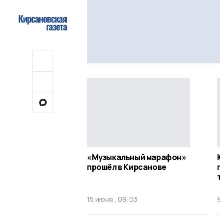
«Музыкальный марафон»
прошёл в Кирсанове
15 июня , 09:03