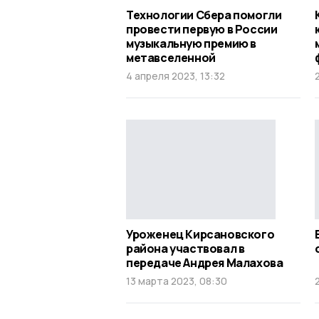
Технологии Сбера помогли
провести первую в России
музыкальную премию в
метавселенной
4 апреля 2023, 13:32
Уроженец Кирсановского
района участвовал в
передаче Андрея Малахова
13 марта 2023, 08:30