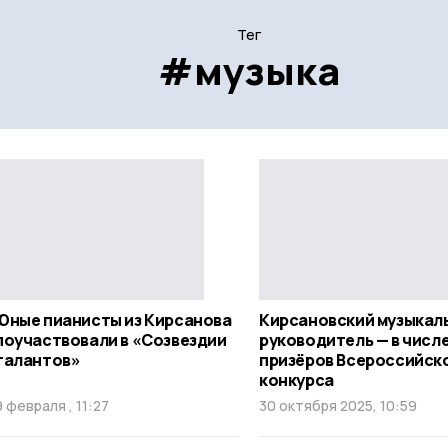
Тег
#музыка
Юные пианисты из Кирсанова
Кирсановский музыкал
поучаствовали в «Созвездии
руководитель — в числ
талантов»
призёров Всероссийск
конкурса
9 февраля , 11:27
30 октября 2025, 10:59