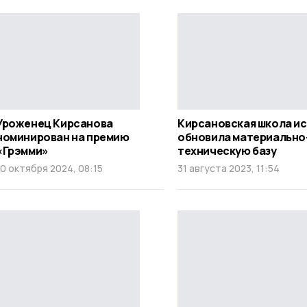
Уроженец Кирсанова
Кирсановская школа и
номинирован на премию
обновила материально
«Грэмми»
техническую базу
10 октября 2024, 08:15
31 августа 2023, 11:54