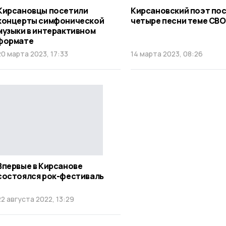
Кирсановцы посетили
Кирсановский поэт по
концерты симфонической
четыре песни теме СВО
музыки в интерактивном
формате
20 марта 2023, 17:33
14 марта 2023, 08:26
Впервые в Кирсанове
состоялся рок-фестиваль
22 августа 2022, 13:29