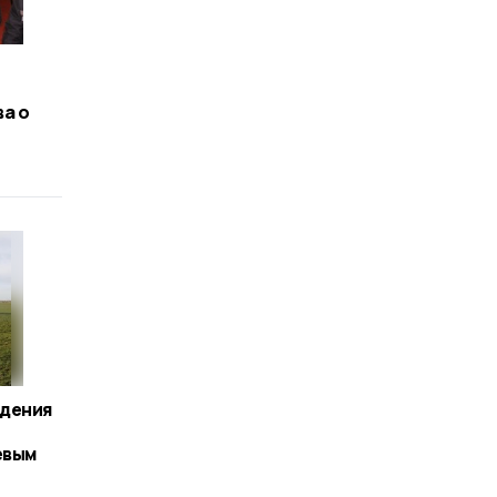
а о
дения
евым