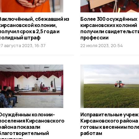
Заключённый, сбежавший из
Более 300 осуждённых
кирсановской колонии,
кирсановских колоний
получил срок в 2,5 года и
получили свидетельств
солидный штраф
профессии
27 августа 2023, 16:37
22 июля 2023, 20:54
Осуждённым колонии-
Исправительные учреж
поселения Кирсановского
Кирсановского района
района показали
готовы к весенним пол
благотворительный
работам