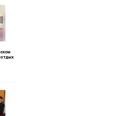
вском
 отдых