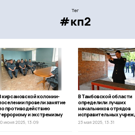
Тег
#кп2
В кирсановской колонии-
В Тамбовской области
поселении провели занятие
определили лучших
по противодействию
начальников отрядов
терроризму и экстремизму
исправительных учреж
10 июня 2025, 13:09
23 мая 2025, 13:31