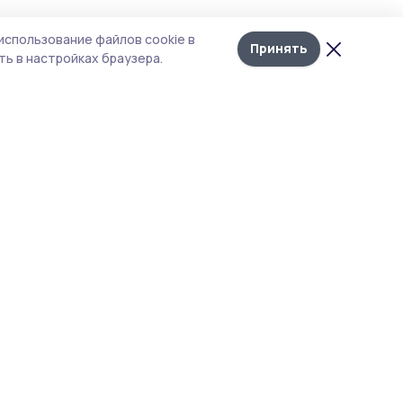
использование файлов cookie в
Принять
ь в настройках браузера.
тика конфиденциальности
т содержит сервисы, использующие
kies. Продолжая пользоваться данным
том, вы подтверждаете свое согласие на
льзование файлов cookie в соответствии с
тоящим уведомлением и Политикой
иденциальности. Использование «cookie»
о отменить в настройках браузера.
 материалы сайта защищены законом об
рских правах. При полном или частичном
ировании материалов наличие активной
перссылки на источник
s://gazetakirsanov.ru
и указание автора
ательно.
акция не несет ответственности за
товерность информации в рекламных
явлениях.