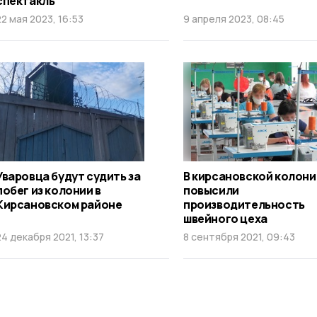
спектакль
22 мая 2023, 16:53
9 апреля 2023, 08:45
Уваровца будут судить за
В кирсановской колони
побег из колонии в
повысили
Кирсановском районе
производительность
швейного цеха
24 декабря 2021, 13:37
8 сентября 2021, 09:43