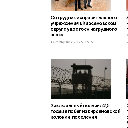
Сотрудник исправительного
учреждения в Кирсановском
округе удостоен нагрудного
знака
17 февраля 2025, 14:50
Заключённый получил 2,5
года за побег из кирсановской
колонии-поселения