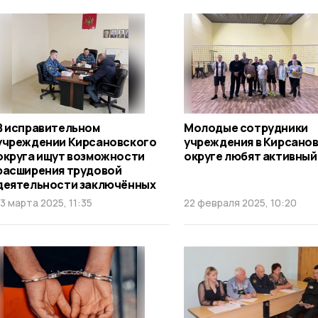
В исправительном
Молодые сотрудники
учреждении Кирсановского
учреждения в Кирсано
округа ищут возможности
округе любят активный
расширения трудовой
деятельности заключённых
13 марта 2025, 11:35
22 февраля 2025, 10:20