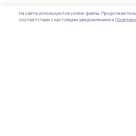
На сайте используются cookie-файлы.
Продолжая поль
соответствии с настоящим уведомлением и
Политико
Кирсановская газета
Новости
Истории
Карточки
Фотогалереи
Проекты
Новости компаний
Документы НПА
Объявления
Подписка на газету