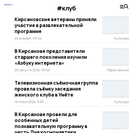
#клуб
Кирсановские ветераны приняли
участие в развлекательной
программе
22 января , 09:04
Культура
В Кирсанове представители
старшего поколения изучили
«Азбуку интернета»
20 августа 2024, 08:56
Образование
Телевизионная съёмочная группа
провела съёмку заседания
женского клуба в Умёте
18 июня 2024, 11:55
Культура
В Кирсанове провели для
особенных детей
познавательную программу в
честь Дня космонавтики