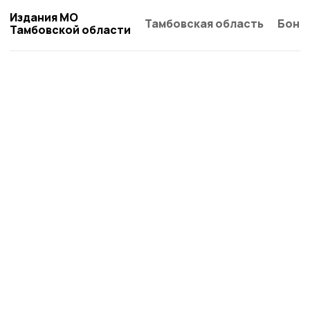
Издания МО
Тамбовская область
Бонд
Тамбовской области
Кирсановская газета