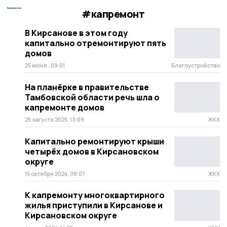
#капремонт
В Кирсанове в этом году
капитально отремонтируют пять
домов
25 июня , 09:01
Благоустройство
На планёрке в правительстве
Тамбовской области речь шла о
капремонте домов
25 августа 2025, 13:09
ЖКХ
Капитально ремонтируют крыши
четырёх домов в Кирсановском
округе
15 октября 2024, 08:07
ЖКХ
К капремонту многоквартирного
жилья приступили в Кирсанове и
Кирсановском округе