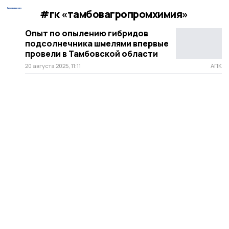
#гк «тамбовагропромхимия»
Опыт по опылению гибридов
подсолнечника шмелями впервые
провели в Тамбовской области
20 августа 2025, 11:11
АПК