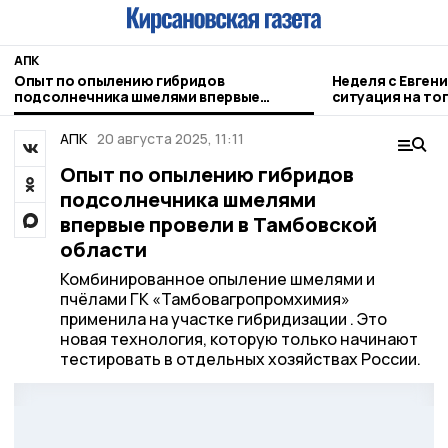
АПК
Опыт по опылению гибридов
Неделя с Евген
подсолнечника шмелями впервые
ситуация на то
провели в Тамбовской области
городе и приор
АПК
20 августа 2025, 11:11
Опыт по опылению гибридов
подсолнечника шмелями
впервые провели в Тамбовской
области
Комбинированное опыление шмелями и
пчёлами ГК «Тамбовагропромхимия»
применила на участке гибридизации . Это
новая технология, которую только начинают
тестировать в отдельных хозяйствах России.