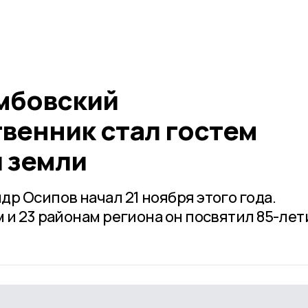
мбовский
венник стал гостем
 земли
р Осипов начал 21 ноября этого года.
 и 23 районам региона он посвятил 85-ле