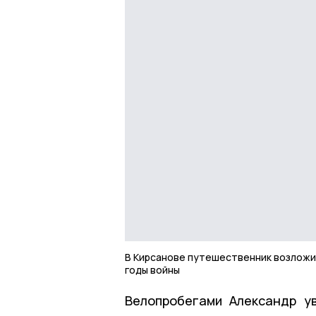
В Кирсанове путешественник возложи
годы войны
Велопробегами Александр у