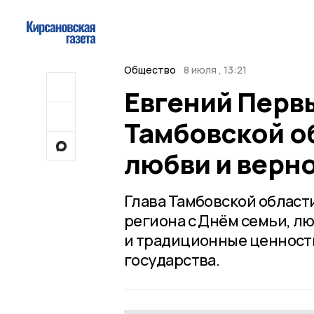
Общество
8 июля , 13:21
Евгений Перв
Тамбовской об
любви и верн
Глава Тамбовской облас
региона с Днём семьи, лю
и традиционные ценности
государства.