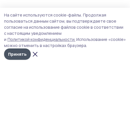
Общество
5 августа , 11:11
На сайте используются cookie-файлы.
Продолжая
Тамбовчане активно сообщали о
пользоваться данным сайтом, вы подтверждаете свое
проблемах в области благоустройства и
согласие на использование файлов cookie в соответствии
с настоящим уведомлением
содержания дорог
и
Политикой конфиденциальности.
Использование «cookie»
На минувшей неделе, с 25 по 31 июля, сотрудники
можно отменить в настройках браузера.
Центра управления регионом Тамбовской области
Принять
обработали и передали на исполнение 1143 сообщения
от жителей.