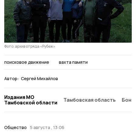
Фото: архив отряда «Рубеж»
поисковое движение
вахта памяти
Автор:
Сергей Михайлов
Издания МО
Тамбовская область
Бонд
Тамбовской области
Общество
5 августа , 13:06