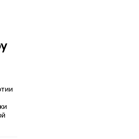
ру
ртии
ки
ой