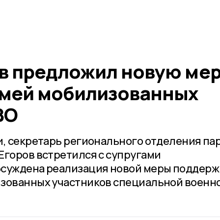
в предложил новую ме
мей мобилизованных
ВО
и, секретарь регионального отделения па
Егоров встретился с супругами
бсуждена реализация новой меры поддерж
изованных участников специальной военн