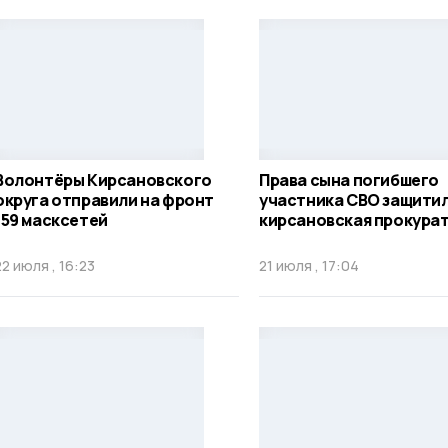
Волонтёры Кирсановского
Права сына погибшего
округа отправили на фронт
участника СВО защити
159 масксетей
кирсановская прокура
22 июля , 16:23
21 июля , 17:04