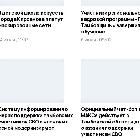
В детской школе искусств
Участники региональн
города Кирсанова плетут
кадровой программы «
маскировочные сети
Тамбовщины» заверши
обучение
14 июля , 11:37
6 июля , 09:02
Систему информирования о
Официальный чат-бот 
мерах поддержки тамбовских
МАКСе действует в
участников СВО и членов их
Тамбовской области д
семей модернизируют
оказания поддержки
участникам СВО