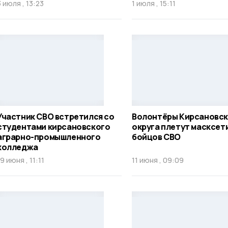
3 июля , 13:23
1 июля , 15:11
Участник СВО встретился со
Волонтёры Кирсановс
студентами кирсановского
округа плетут масксет
аграрно-промышленного
бойцов СВО
колледжа
19 июня , 11:11
11 июня , 09:09