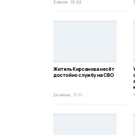
3 июля , 15:02
Житель Кирсанова несёт
достойно службу на СВО
24 июня , 11:11