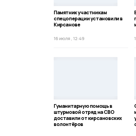
Памятник участникам
спецоперации установили в
Кирсанове
16 июля , 12:49
Гуманитарную помощь в
штурмовой отряд на СВО
доставили от кирсановских
волонтёров