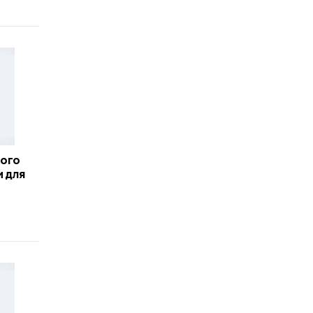
кого
и для