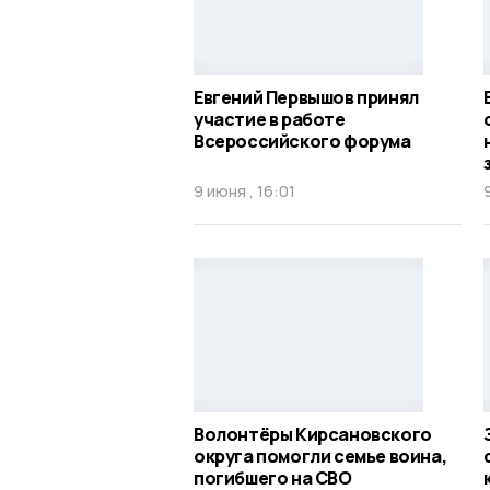
Евгений Первышов принял
участие в работе
Всероссийского форума
9 июня , 16:01
Волонтёры Кирсановского
округа помогли семье воина,
погибшего на СВО