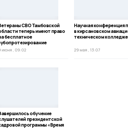
Ветераны СВО Тамбовской
Научная конференция 
области теперь имеют право
в кирсановском авиаци
на бесплатное
техническом колледже
зубопротезирование
9 июня , 09:02
29 мая , 13:07
Завершилось обучение
слушателей президентской
кадровой программы «Время