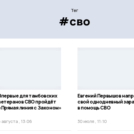
Тег
#сво
Впервые для тамбовских
Евгений Первышов нап
ветеранов СВО пройдёт
свой однодневный зар
«Прямая линия с Законом»
в помощь СВО
5 августа , 13:06
30 июля , 11:10