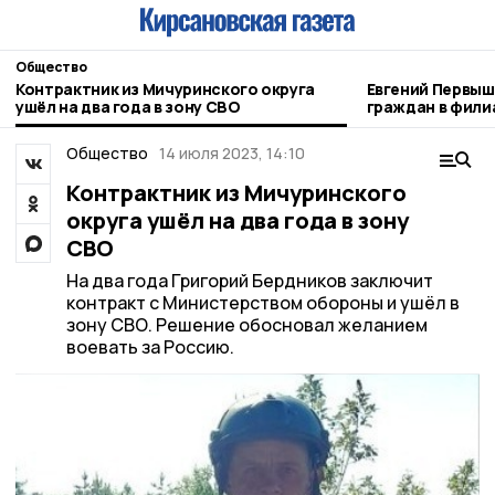
Общество
Контрактник из Мичуринского округа
Евгений Первышов 
ушёл на два года в зону СВО
граждан в фили
Отечества»
Общество
14 июля 2023, 14:10
Контрактник из Мичуринского
округа ушёл на два года в зону
СВО
На два года Григорий Бердников заключит
контракт с Министерством обороны и ушёл в
зону СВО. Решение обосновал желанием
воевать за Россию.