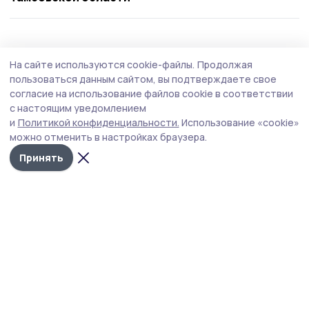
Общество
Сегодня, 11:01
На сайте используются cookie-файлы.
Продолжая
Начался второй этап оперативно-
пользоваться данным сайтом, вы подтверждаете свое
профилактического мероприятия
согласие на использование файлов cookie в соответствии
с настоящим уведомлением
«Нетрезвый водитель»
и
Политикой конфиденциальности.
Использование «cookie»
Отдел Госавтоинспекции МОМВД России
можно отменить в настройках браузера.
«Кирсановский» информирует участников дорожного
Принять
движения о проведении на территории обслуживания
профилактического мероприятия «Нетрезвый
водитель» — с 7 по 9 августа 2026 года.