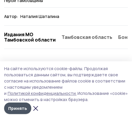
герои тамбовщины
Автор:
Наталия Шаталина
Издания МО
Тамбовская область
Бонд
Тамбовской области
Общество
Вчера, 13:06
На сайте используются cookie-файлы.
Продолжая
Евгений Первышов провёл приём граждан в
пользоваться данным сайтом, вы подтверждаете свое
филиале фонда «Защитники Отечества»
согласие на использование файлов cookie в соответствии
с настоящим уведомлением
К главе Тамбовской области Евгению Первышову на
и
Политикой конфиденциальности.
Использование «cookie»
приём обратились участники СВО и члены их семей.
можно отменить в настройках браузера.
Принять