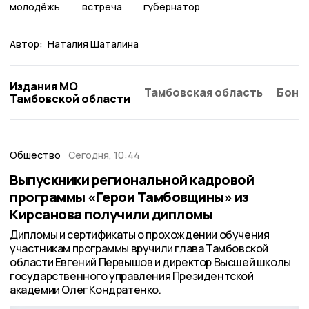
молодёжь
встреча
губернатор
Автор:
Наталия Шаталина
Издания МО
Тамбовская область
Бонд
Тамбовской области
Общество
Сегодня, 10:44
Выпускники региональной кадровой
программы «Герои Тамбовщины» из
Кирсанова получили дипломы
Дипломы и сертификаты о прохождении обучения
участникам программы вручили глава Тамбовской
области Евгений Первышов и директор Высшей школы
государственного управления Президентской
академии Олег Кондратенко.