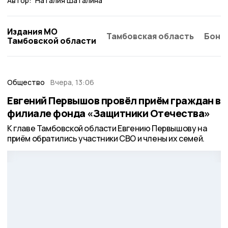
Автор:
Наталия Шаталина
Издания МО
Тамбовская область
Бонд
Тамбовской области
Общество
Вчера, 13:06
Евгений Первышов провёл приём граждан в
филиале фонда «Защитники Отечества»
К главе Тамбовской области Евгению Первышову на
приём обратились участники СВО и члены их семей.