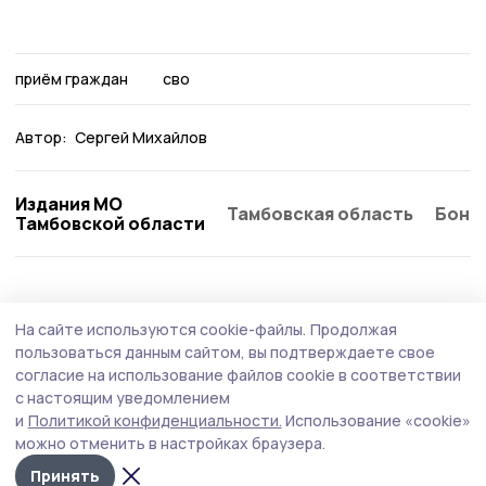
приём граждан
сво
Автор:
Сергей Михайлов
Издания МО
Тамбовская область
Бонд
Тамбовской области
Общество
Вчера, 11:01
На сайте используются cookie-файлы.
Продолжая
Начался второй этап оперативно-
пользоваться данным сайтом, вы подтверждаете свое
профилактического мероприятия
согласие на использование файлов cookie в соответствии
с настоящим уведомлением
«Нетрезвый водитель»
и
Политикой конфиденциальности.
Использование «cookie»
Отдел Госавтоинспекции МОМВД России
можно отменить в настройках браузера.
«Кирсановский» информирует участников дорожного
Принять
движения о проведении на территории обслуживания