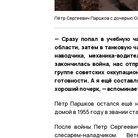
Пётр Сергеевич Паршков с дочерью О
— Сразу попал в учебную ч
области, затем в танковую ч
наводчика, механика-водит
закончилась война, нас отп
группе советских оккупацио
готовности. А я ещё составл
хороший почерк, — вспоминае
Пётр Паршков остался ещё н
домой в 1955 году в звании ст
После войны Петр Сергееви
слесарем-наладчиком. В