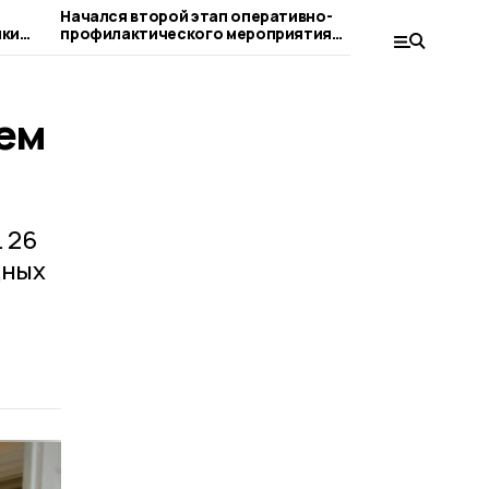
Начался второй этап оперативно-
Впервые д
ики
профилактического мероприятия
пройдёт «
«Нетрезвый водитель»
ием
 26
дных