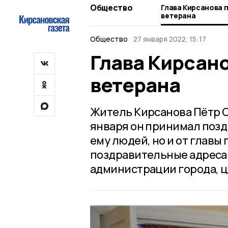
Общество
Глава Кирсанова 
ветерана
Общество
27 января 2022, 15:17
Глава Кирсано
ветерана
Житель Кирсанова Пётр С
января он принимал позд
ему людей, но и от главы
поздравительные адреса 
администрации города, ц