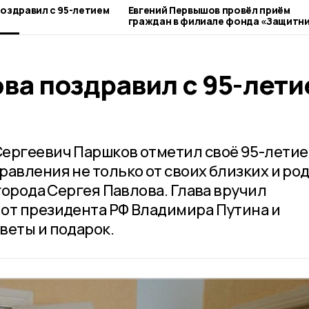
поздравил с 95-летием
Евгений Первышов провёл приём
граждан в филиале фонда «Защитн
Отечества»
ва поздравил с 95-лет
ергеевич Паршков отметил своё 95-летие.
равления не только от своих близких и ро
 города Сергея Павлова. Глава вручил
от президента РФ Владимира Путина и
веты и подарок.