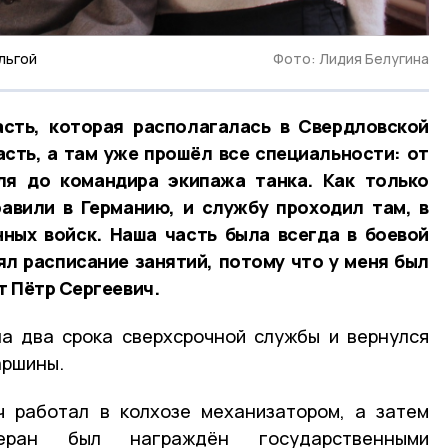
льгой
Фото: Лидия Белугина
асть, которая располагалась в Свердловской
асть, а там уже прошёл все специальности: от
еля до командира экипажа танка. Как только
равили в Германию, и службу проходил там, в
нных войск. Наша часть была всегда в боевой
ял расписание занятий, потому что у меня был
т Пётр Сергеевич.
а два срока сверхсрочной службы и вернулся
аршины.
ч работал в колхозе механизатором, а затем
етеран был награждён государственными