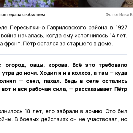
л ветерана с юбилеем
Фото: Илья 
еле Пересыпкино Гавриловского района в 1927
война началась, когда ему исполнилось 14 лет.
а фронт, Пётр остался за старшего в доме.
 огород, овцы, корова. Всё это требовало
 утра до ночи. Ходил я и в колхоз, а там — куда
лнял — сеял, пахал. Ведь в селе остались
 вот и вся рабочая сила, — рассказывает Пётр
олнилось 18 лет, его забрали в армию. Это был
ойны. В боевых действиях он не участвовал, но