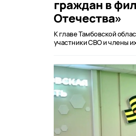
граждан в фи
Отечества»
К главе Тамбовской обла
участники СВО и члены их