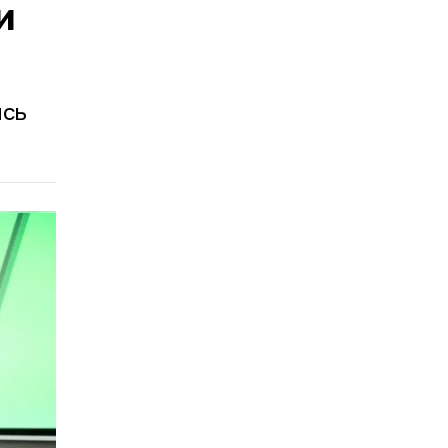
и
ись