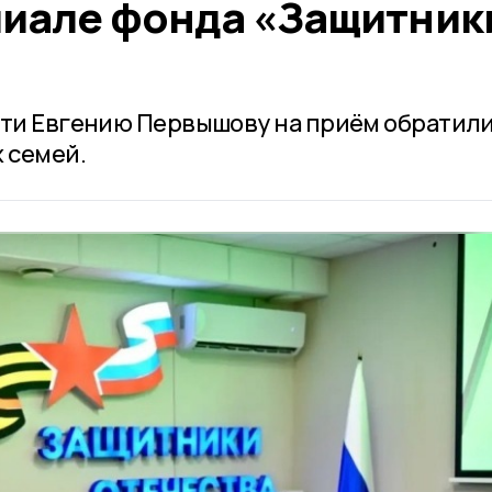
лиале фонда «Защитник
сти Евгению Первышову на приём обратил
 семей.