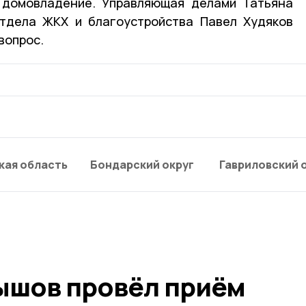
 домовладение. Управляющая делами Татьяна
отдела ЖКХ и благоустройства Павел Худяков
вопрос.
кая область
Бондарский округ
Гавриловский 
ышов провёл приём