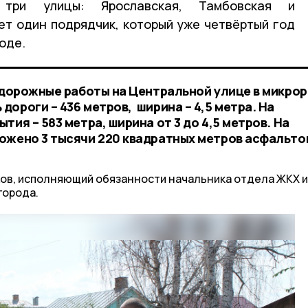
 три улицы: Ярославская, Тамбовская и
ет один подрядчик, который уже четвёртый год
роде.
 дорожные работы на Центральной улице в микро
ороги – 436 метров, ширина – 4,5 метра. На
тия – 583 метра, ширина от 3 до 4,5 метров. На
ожено 3 тысячи 220 квадратных метров асфальто
ов, исполняющий обязанности начальника отдела ЖКХ и
города.