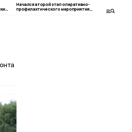
Начался второй этап оперативно-
Впервые д
ики
профилактического мероприятия
пройдёт «
«Нетрезвый водитель»
онта