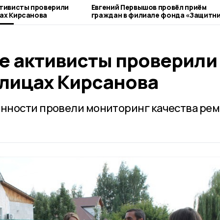
тивисты проверили
Евгений Первышов провёл приём
цах Кирсанова
граждан в филиале фонда «Защитн
Отечества»
 активисты проверили
улицах Кирсанова
нности провели мониторинг качества рем