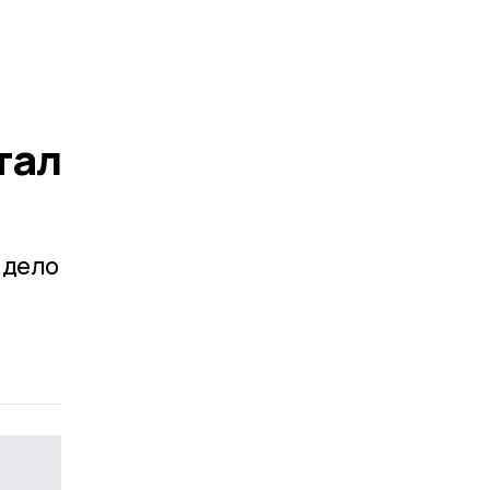
тал
 дело