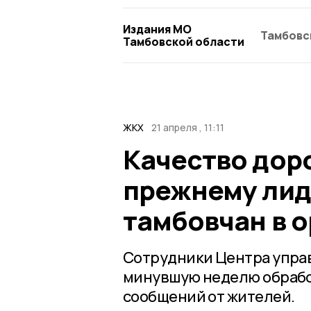
Издания МО
Тамбовс
Тамбовской области
ЖКХ
21 апреля , 11:11
Качество доро
прежнему лид
тамбовчан в о
Сотрудники Центра управ
минувшую неделю обработ
сообщений от жителей.