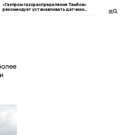
«Газпром газораспределение Тамбов»
Арендные дома п
рекомендует устанавливать датчики
Жердевке
загазованности
более
ти