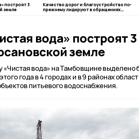
а» построят 3
Качество дорог и благоустройство по-
й земле
прежнему лидируют в обращениях
тамбовчан в органы власти
истая вода» построят 3
ирсановской земле
 «Чистая вода» на Тамбовщине выделено 
этого года в 4 городах и в 9 районах облас
 объектов питьевого водоснабжения.