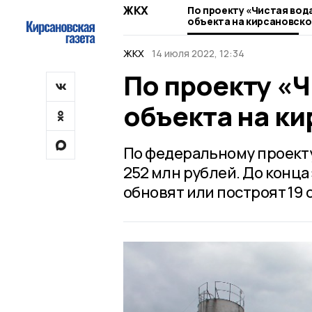
ЖКХ
По проекту «Чистая вод
объекта на кирсановско
ЖКХ
14 июля 2022, 12:34
По проекту «Ч
объекта на к
По федеральному проекту
252 млн рублей. До конца 
обновят или построят 19