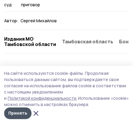
суд
приговор
Автор:
Сергей Михайлов
Издания МО
Тамбовская область
Бонд
Тамбовской области
Происшествие
4 августа , 11:11
На сайте используются cookie-файлы.
Продолжая
В ДТП на автотрассе в Кирсановском
пользоваться данным сайтом, вы подтверждаете свое
округе пострадал мотоциклист
согласие на использование файлов cookie в соответствии
с настоящим уведомлением
Автоавария произошла 1 августа на 85 км автодороги
и
Политикой конфиденциальности.
Использование «cookie»
«Тамбов - Пенза», возле так называемого «Родничка».
можно отменить в настройках браузера.
Принять