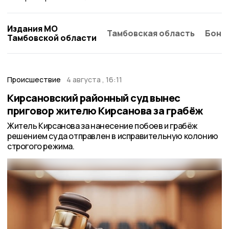
Издания МО
Тамбовская область
Бонд
Тамбовской области
Происшествие
4 августа , 16:11
Кирсановский районный суд вынес
приговор жителю Кирсанова за грабёж
Житель Кирсанова за нанесение побоев и грабёж
решением суда отправлен в исправительную колонию
строгого режима.