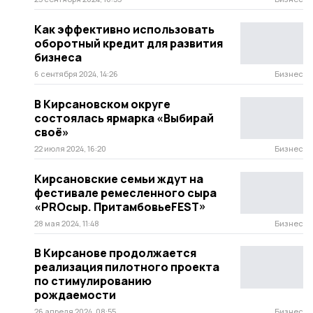
Как эффективно использовать
оборотный кредит для развития
бизнеса
6 сентября 2024, 14:26
Бизнес
В Кирсановском округе
состоялась ярмарка «Выбирай
своё»
22 июля 2024, 16:20
Бизнес
Кирсановские семьи ждут на
фестивале ремесленного сыра
«PROсыр. ПритамбовьеFEST»
28 мая 2024, 11:48
Бизнес
В Кирсанове продолжается
реализация пилотного проекта
по стимулированию
рождаемости
26 апреля 2024, 08:55
Бизнес