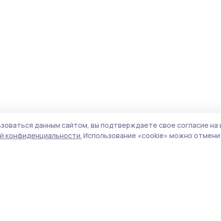
зоваться данным сайтом, вы подтверждаете свое согласие на 
й конфиденциальности.
Использование «cookie» можно отменит
Учредитель и издатель:
ООО «Издательский
Поли
дом «Тамбов»
Сай
Адрес редакции:
392000, Тамбовская обл.,
coo
г.Тамбов, ш. Моршанское, д.14а
сай
Номер телефона редакции:
8 (4752) 45-05-
испо
76
нас
Электронная почта редакции:
конф