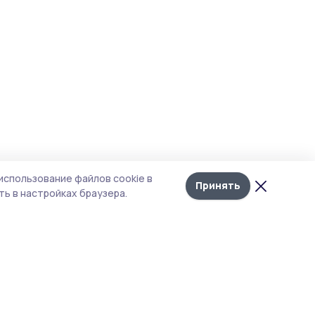
использование файлов cookie в
Принять
ь в настройках браузера.
тика конфиденциальности
т содержит сервисы, использующие
kies. Продолжая пользоваться данным
том, вы подтверждаете свое согласие на
льзование файлов cookie в соответствии с
тоящим уведомлением и Политикой
иденциальности. Использование «cookie»