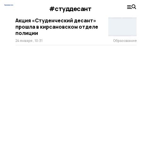
#студдесант
Акция «Студенческий десант»
прошла в кирсановском отделе
полиции
24 января , 10:31
Образование