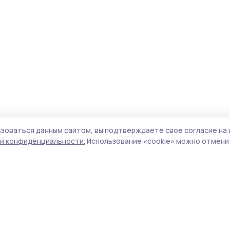
зоваться данным сайтом, вы подтверждаете свое согласие на 
й конфиденциальности.
Использование «cookie» можно отменит
Учредитель и издатель:
ООО «Издательский
Поли
дом «Тамбов»
Сай
Адрес редакции:
392000, Тамбовская обл.,
coo
г.Тамбов, ш. Моршанское, д.14а
сай
Номер телефона редакции:
8 (4752) 45-05-
испо
76
нас
Электронная почта редакции:
конф