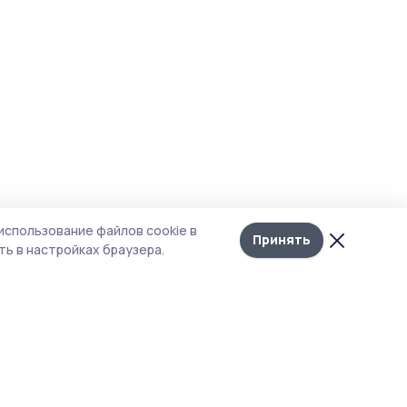
использование файлов cookie в
Принять
ь в настройках браузера.
тика конфиденциальности
т содержит сервисы, использующие
kies. Продолжая пользоваться данным
том, вы подтверждаете свое согласие на
льзование файлов cookie в соответствии с
тоящим уведомлением и Политикой
иденциальности. Использование «cookie»