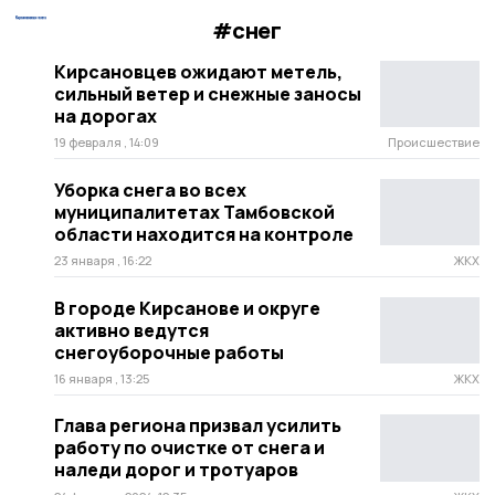
#снег
Кирсановцев ожидают метель,
сильный ветер и снежные заносы
на дорогах
19 февраля , 14:09
Происшествие
Уборка снега во всех
муниципалитетах Тамбовской
области находится на контроле
23 января , 16:22
ЖКХ
В городе Кирсанове и округе
активно ведутся
снегоуборочные работы
16 января , 13:25
ЖКХ
Глава региона призвал усилить
работу по очистке от снега и
наледи дорог и тротуаров