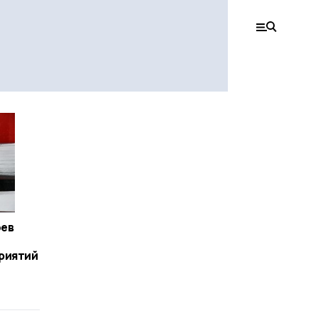
оев
риятий