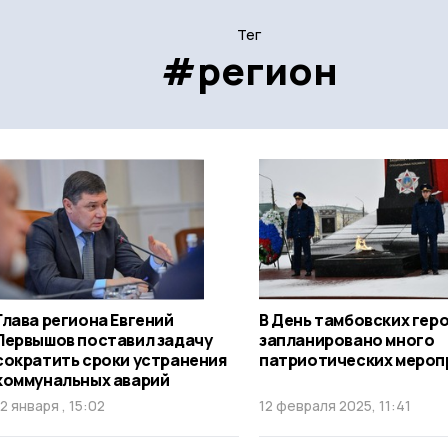
Тег
#регион
Глава региона Евгений
В День тамбовских гер
Первышов поставил задачу
запланировано много
сократить сроки устранения
патриотических мероп
коммунальных аварий
12 января , 15:02
12 февраля 2025, 11:41