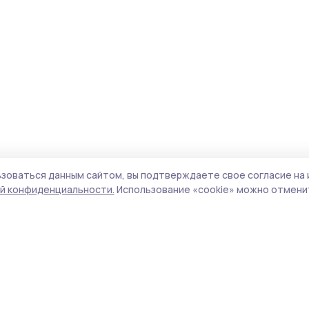
зоваться данным сайтом, вы подтверждаете свое согласие на 
й конфиденциальности.
Использование «cookie» можно отменит
Учредитель и издатель:
ООО «Издательский
Поли
дом «Тамбов»
Сай
Адрес редакции:
392000, Тамбовская обл.,
coo
г.Тамбов, ш. Моршанское, д.14а
сай
Номер телефона редакции:
8 (4752) 45-05-
испо
76
нас
Электронная почта редакции:
конф