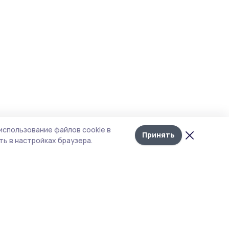
использование файлов cookie в
Принять
ь в настройках браузера.
тика конфиденциальности
т содержит сервисы, использующие
kies. Продолжая пользоваться данным
том, вы подтверждаете свое согласие на
льзование файлов cookie в соответствии с
тоящим уведомлением и Политикой
иденциальности. Использование «cookie»