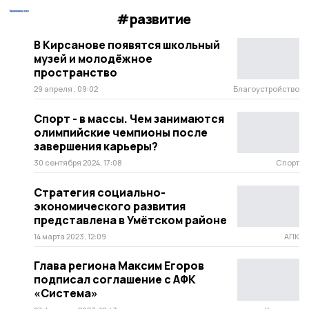
#развитие
В Кирсанове появятся школьный
музей и молодёжное
пространство
29 апреля , 09:02
Благоустройство
Спорт - в массы. Чем занимаются
олимпийские чемпионы после
завершения карьеры?
30 сентября 2024, 17:08
Спорт
Стратегия социально-
экономического развития
представлена в Умётском районе
14 марта 2023, 12:09
АПК
Глава региона Максим Егоров
подписал соглашение с АФК
«Система»