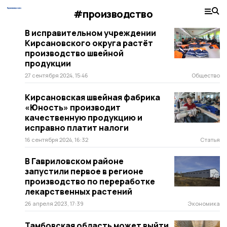
#производство
В исправительном учреждении
Кирсановского округа растёт
производство швейной
продукции
27 сентября 2024, 15:46
Общество
Кирсановская швейная фабрика
«Юность» производит
качественную продукцию и
исправно платит налоги
16 сентября 2024, 16:32
Статья
В Гавриловском районе
запустили первое в регионе
производство по переработке
лекарственных растений
26 апреля 2023, 17:39
Экономика
Тамбовская область может выйти