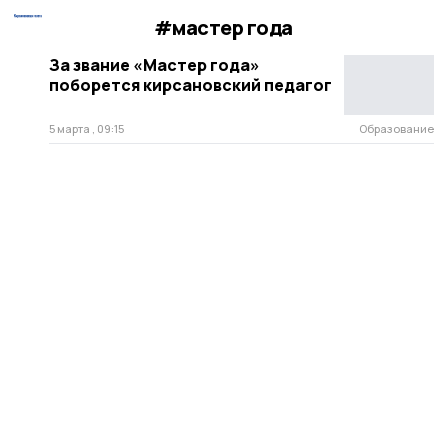
#мастер года
За звание «Мастер года»
поборется кирсановский педагог
5 марта , 09:15
Образование