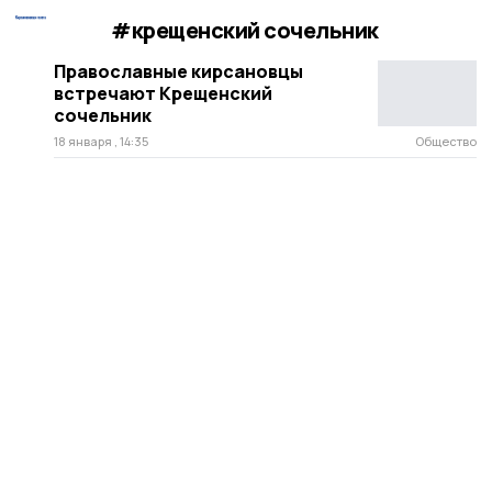
#крещенский сочельник
Православные кирсановцы
встречают Крещенский
сочельник
18 января , 14:35
Общество