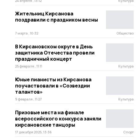
24 апреля , 13:12
Культура
Жительниц Кирсанова
поздравили с праздником весны
7 марта , 10:32
Общество
В Кирсановском округе в День
защитника Отечества провели
праздничный концерт
25 февраля , 11:11
Культура
Юные пианисты из Кирсанова
поучаствовали в «Созвездии
талантов»
9 февраля , 11:27
Культура
Призовые места на финале
всероссийского конкурса заняли
кирсановские танцоры
17 декабря 2025, 13:36
Спорт