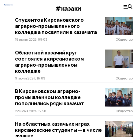
#казаки
Студентов Кирсановского
аграрно-промышленного
колледжа посвятили в казачата
18 июня 2025, 09:03
Общество
Областной казачий круг
состоялся в кирсановском
аграрно-промышленном
колледже
9 июля 2024, 16:09
Общество
В Кирсановском аграрно-
промышленном колледже
пополнились ряды казачат
22 июня 2024, 12:58
Общество
На областных казачьих играх
кирсановские студенты — в числе
лучших