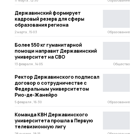
17 марта , 12:30
Образование
Державинский формирует
кадровый резерв для сферы
образования региона
2 марта , 15:03
Образование
Более 550 кг гуманитарной
помощи направит Державинский
университет на СВО
13 февраля , 14:05
Общество
Ректор Державинского подписал
договор о сотрудничестве с
Федеральным университетом
Рио-де-Жанейро
5 февраля , 16:30
Образование
Команда КВН Державинского
университета прошла в Первую
телевизионную лигу
28 января , 18:15
Образование