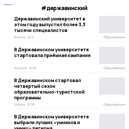
#державинский
Державинский университет в
этом году выпустил более 3,3
тысячи специалистов
6 июля , 14:11
Образование
В Державинском университете
стартовала приёмная кампания
22 июня , 14:45
Образование
В Державинском стартовал
четвертый сезон
образовательно-туристской
программы
2 июня , 10:35
Образование
В Державинском университете
выбрали лучших «умников и
умниц» региона