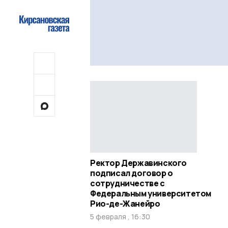
Ректор Державинского
подписал договор о
сотрудничестве с
Федеральным университетом
Рио-де-Жанейро
5 февраля , 16:30