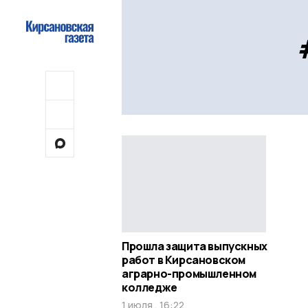
Прошла защита выпускных
работ в Кирсановском
аграрно-промышленном
колледже
1 июля , 16:22