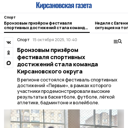
Спорт
Бронзовым призёром фестиваля
Неделя с Евген
спортивных достижений стала команда
ситуация на то
Кирсановского округа
городе и приор
Спорт
15 октября 2025, 10:40
Бронзовым призёром
фестиваля спортивных
достижений стала команда
Кирсановского округа
В регионе состоялся фестиваль спортивных
достижений «Первые», в рамках которого
участники продемонстрировали высокие
результаты в баскетболе, футболе, лёгкой
атлетике, бадминтоне и волейболе.