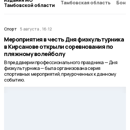
Тамбовская область
Бонд
Тамбовской области
Спорт
5 августа , 16:12
Мероприятия в честь Дня физкультурника
в Кирсанове открыли соревнования по
пляжному волейболу
В преддверии профессионального праздника — Дня
физкультурника — была организована серия
спортивных мероприятий, приуроченных к данному
событию.