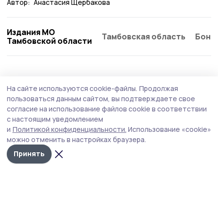
Автор:
Анастасия Щербакова
Издания МО
Тамбовская область
Бонд
Тамбовской области
Спорт
3 августа , 11:11
На сайте используются cookie-файлы.
Продолжая
На стадионе Кирсановского авиационного
пользоваться данным сайтом, вы подтверждаете свое
колледжа прошли очередные матчи по
согласие на использование файлов cookie в соответствии
с настоящим уведомлением
футболу
и
Политикой конфиденциальности.
Использование «cookie»
На стадионе Кирсановского авиационного
можно отменить в настройках браузера.
технического колледжа состоялся футбольный матч в
Принять
рамках чемпионата Региональной общественной
организации «Спортивная федерация футбола
Тамбовской области».