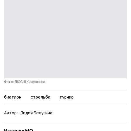
Фото: ДЮСШ Кирсанова
биатлон
стрельба
турнир
Автор:
Лидия Белугина
Издания МО