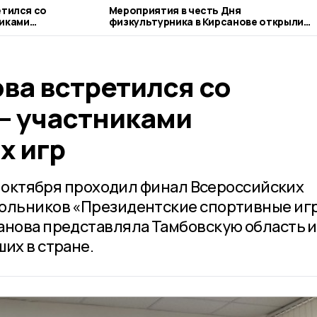
етился со
Мероприятия в честь Дня
никами
физкультурника в Кирсанове открыли
соревнования по пляжному волейболу
ва встретился со
– участниками
х игр
 5 октября проходил финал Всероссийских
кольников «Президентские спортивные иг
анова представляла Тамбовскую область и
их в стране.