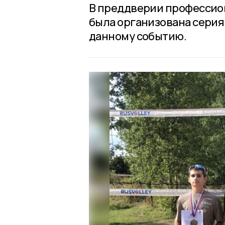
В преддверии профессио
была организована серия
данному событию.