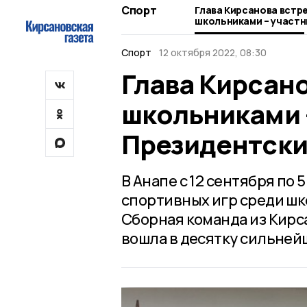
Спорт
Глава Кирсанова встр
школьниками – участ
Президентских игр
Спорт
12 октября 2022, 08:30
Глава Кирсано
школьниками 
Президентски
В Анапе с 12 сентября по
спортивных игр среди ш
Сборная команда из Кирс
вошла в десятку сильнейш