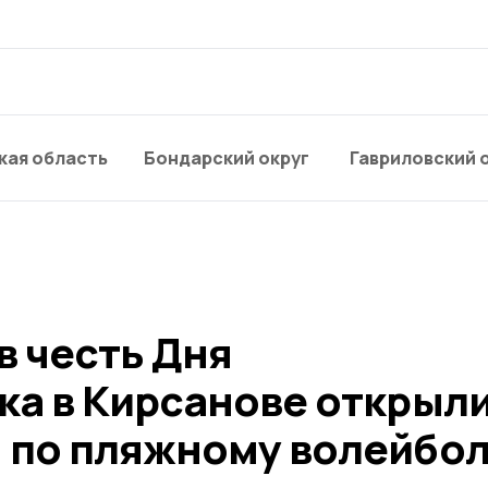
кая область
Бондарский округ
Гавриловский 
в честь Дня
ка в Кирсанове открыл
 по пляжному волейбо