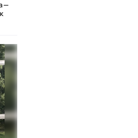
а —
к