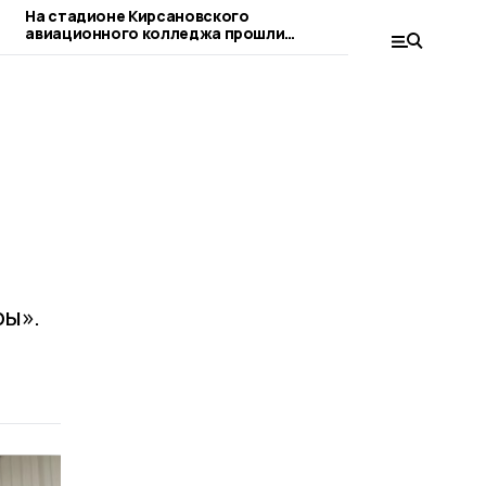
На стадионе Кирсановского
В Кирсанове 
авиационного колледжа прошли
проводятся ле
очередные матчи по футболу
ры».